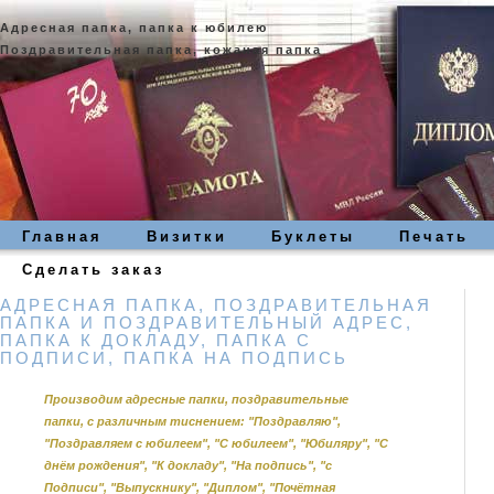
Адресная папка, папка к юбилею
Поздравительная папка, кожаная папка
Главная
Визитки
Буклеты
Печать
Сделать заказ
АДРЕСНАЯ ПАПКА, ПОЗДРАВИТЕЛЬНАЯ
ПАПКА И ПОЗДРАВИТЕЛЬНЫЙ АДРЕС,
ПАПКА К ДОКЛАДУ, ПАПКА С
ПОДПИСИ, ПАПКА НА ПОДПИСЬ
Производим адресные папки, поздравительные
папки, с различным тиснением: "Поздравляю",
"Поздравляем с юбилеем", "С юбилеем", "Юбиляру", "С
днём рождения", "К докладу", "На подпись", "с
Подписи", "Выпускнику", "Диплом", "Почётная