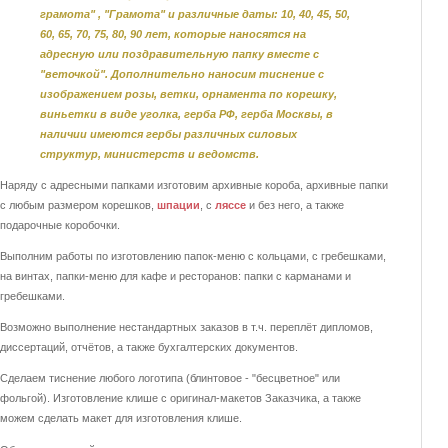
грамота" , "Грамота" и различные даты: 10, 40, 45, 50,
60, 65, 70, 75, 80, 90 лет, которые наносятся на
адресную или поздравительную папку вместе с
"веточкой". Дополнительно наносим тиснение с
изображением розы, ветки, орнамента по корешку,
виньетки в виде уголка, герба РФ, герба Москвы, в
наличии имеются гербы различных силовых
структур, министерств и ведомств.
Наряду с адресными папками изготовим архивные короба, архивные папки
с любым размером корешков,
шпации
, с
ляссе
и без него, а также
подарочные коробочки.
Выполним работы по изготовлению папок-меню с кольцами, с гребешками,
на винтах, папки-меню для кафе и ресторанов: папки с карманами и
гребешками.
Возможно выполнение нестандартных заказов в т.ч. переплёт дипломов,
диссертаций, отчётов, а также бухгалтерских документов.
Сделаем тиснение любого логотипа (блинтовое - "бесцветное" или
фольгой). Изготовление клише с оригинал-макетов Заказчика, а также
можем сделать макет для изготовления клише.