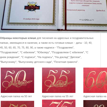
Образцы некоторых клише
для тиснения на адресных и поздравительных
папках, имеющихся в наличии, а также есть готовые клише: - даты - 10, 40,
45, 50, 60, 65, 70, 75, 80, 90, а также надписи - "Поздравляю",
"Поздравляем", "С юбилеем", "Юбиляру", "Поздравляем С юбилеем", "С
днем рождения", "С подписи", "На подпись", "На доклад","Диплом",
"Выпускнику", "Выпускнику детского сада", "Почетная грамота".
Адресная папка на 50 лет
Адресная папка на 55 лет
Адресная папка на 