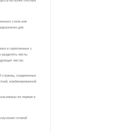
цесса на более плотных
енного стиля или
редназначен для
маги и скрепленных с
о разделять листы.
едующих листах.
8 страниц, соединенных
етной, комбинированной
пользованы ее первая и
получения готовой