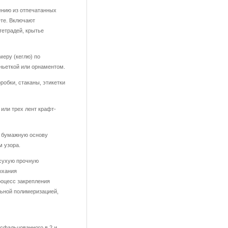
ению из отпечатанных
ете. Включают
тетрадей, крытье
меру (кеглю) по
ньеткой или орнаментом.
робки, стаканы, этикетки
или трех лент крафт-
а бумажную основу
м узора.
 сухую прочную
ыхания
оцесс закрепления
льной полимеризацией,
 сфальцованного в 2 и