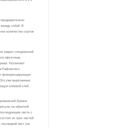
з предварительно
 между собой. В
ное количество сортов
ия закрыт специальной
чати офсетным,
цевая. Различают
 и Рафлаглосс
еет флюоресцирующее
 Это уже вырезанные
ающую клеевой слой.
ировальной бумаги.
апсулы на обратной
 последующем листе с
состоит из трех частей:
 последний лист (на