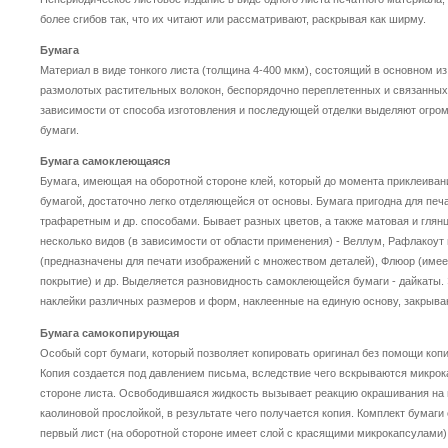
более сгибов так, что их читают или рассматривают, раскрывая как ширму.
Бумага
Материал в виде тонкого листа (толщина 4-400 мкм), состоящий в основном и
размолотых растительных волокон, беспорядочно переплетенных и связанных
зависимости от способа изготовления и последующей отделки выделяют огром
бумаги.
Бумага самоклеющаяся
Бумага, имеющая на оборотной стороне клей, который до момента приклеиван
бумагой, достаточно легко отделяющейся от основы. Бумага пригодна для пе
трафаретным и др. способами. Бывает разных цветов, а также матовая и глян
несколько видов (в зависимости от области применения) - Веллум, Рафлакоут
(предназначены для печати изображений с множеством деталей), Флюор (им
покрытие) и др. Выделяется разновидность самоклеющейся бумаги - дайкаты.
наклейки различных размеров и форм, наклеенные на единую основу, закрыв
Бумага самокопирующая
Особый сорт бумаги, который позволяет копировать оригинал без помощи коп
Копия создается под давлением письма, вследствие чего вскрываются микрок
стороне листа. Освободившаяся жидкость вызывает реакцию окрашивания на
каолиновой прослойкой, в результате чего получается копия. Комплект бумаги 
первый лист (на оборотной стороне имеет слой с красящими микрокапсулами),