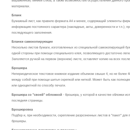
выраженной) линией сгиба, а также возможностью осуществления данного про
материалах.
Бланк
Бумажный лист, как правило формата А4 и менее, содержащий элементы фирм
информацию постоянного характера (накладные, акты, доверенности и т.п.); п
последующего заполнения.
Бланки самокопирующие
Несколько листов бумаги, изготовленных из специальной самокопирующей бу
одной стороны при помощи специального клея, позволяющего достаточно легк
Заполяется ручкой на первом (верхнем) листе, оставляет копию на всех посл
Брошюра
Непериодическое текстовое книжное издание объемом свыше 4, но не более 4
между собой при помощи шитья скрепкой или ниткой. Может быть как полноцв
или одноцветной по способу печати.
Брошюра со "своей" обложкой
- брошюра, у которой в качестве обложки ис
последняя страницы.
Брошюровка
Подбор и, при необходимости, скрепление разрозненных листов в "пакет" для 
брошюры.
Брошюровочно-переплетные процессы