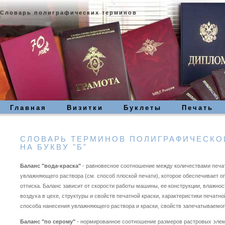
Словарь полиграфических терминов
Главная
Визитки
Буклеты
Печать
СЛОВАРЬ ТЕРМИНОВ ПОЛИГРАФИЧЕСКО
НА БУКВУ "Б"
Баланс "вода-краска"
- равновесное соотношение между количествами печат
увлажняющего раствора (см. способ плоской печати), которое обеспечивает 
оттиска. Баланс зависит от скорости работы машины, ее конструкции, влажно
воздуха в цехе, структуры и свойств печатной краски, характеристики печатн
способа нанесения увлажняющего раствора и краски, свойств запечатываемог
Баланс "по серому"
- нормированное соотношение размеров растровых элем