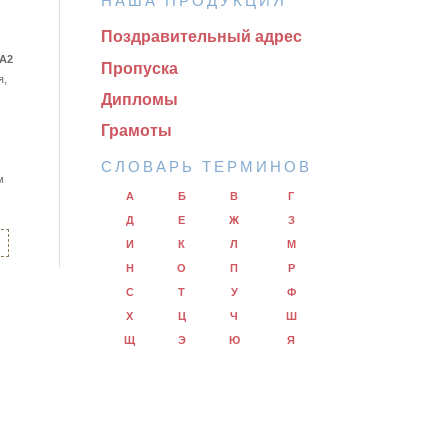
НАША ПРОДУКЦИЯ
Поздравительный адрес
А2
Пропуска
я,
Дипломы
Грамоты
СЛОВАРЬ ТЕРМИНОВ
м
А
Б
В
Г
Д
Е
Ж
З
И
К
Л
М
Н
О
П
Р
С
Т
У
Ф
Х
Ц
Ч
Ш
Щ
Э
Ю
Я