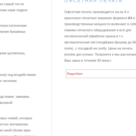
ОФСЕТНАЯ ПЕЧАТЬ
но-серый тон из
ении норм подачи
Офсетная печать производится на на 4-х
красочных печатных машинах формата
А3
и
производственные мощности включают в себ
ектростатическим
помимо печатного оборудования и всё для
овления бумажных
послепечатной обработки заказа в т.ч.
автоматическая листоподборка брошюр до 60
полос, с посадкой на скобу. Цены на печать
ание целлюлозы,
вполне доступные. Позвоните и мы расчитае
Ваш заказ в течении 30 минут.
Подробнее
она) под воздействием
е тиснение.
едствами: замками,
оволокой.
овых ножей, которые
истых материалах.
о иной (более ярко