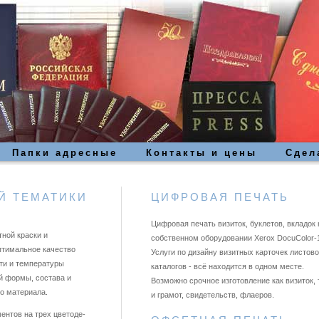
Папки адресные
Контакты и цены
Сдел
Й ТЕМАТИКИ
ЦИФРОВАЯ ПЕЧАТЬ
Цифровая печать визиток, буклетов, вкладок 
ной краски и
собственном оборудовании Xerox DocuColor-
оптимальное качество
Услуги по дизайну визитных карточек листово
сти и температуры
каталогов - всё находится в одном месте.
ой формы, состава и
Возможно срочное изготовление как визиток, 
о материала.
и грамот, свидетельств, флаеров.
ентов на трех цветоде-