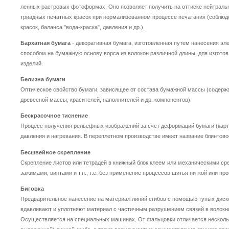
ленных растровых фотоформах. Оно позволяет получить на оттиске нейтраль
триадных печатных красок при нормализованном процессе печатания (соблюд
красок, баланса "вода-краска", давления и др.).
Бархатная бумага
- декоративная бумага, изготовленная путем нанесения эл
способом на бумажную основу ворса из волокон различной длины, для изгот
изделий.
Белизна бумаги
Оптическое свойство бумаги, зависящее от состава бумажной массы (содерж
древесной массы, красителей, наполнителей и др. компонентов).
Бескрасочное тиснение
Процесс получения рельефных изображений за счет деформаций бумаги (карт
давления и нагревания. В переплетном производстве имеет название блинтово
Бесшвейное скрепление
Скрепление листов или тетрадей в книжный блок клеем или механическими ср
зажимами, винтами и т.п., т.е. без применение процессов шитья ниткой или пр
Биговка
Предварительное нанесение на материал линий сгибов с помощью тупых диск
вдавливают и уплотняют материал с частичным разрушением связей в волокн
Осуществляется на специальных машинах. От фальцовки отличается нескольк