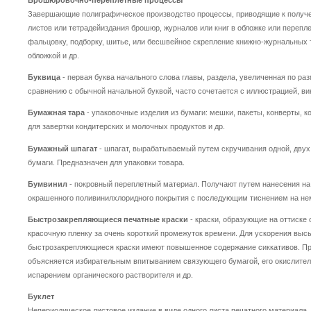
Завершающие полиграфическое производство процессы, приводящие к получ
листов или тетрадейиздания брошюр, журналов или книг в обложке или перепл
фальцовку, подборку, шитье, или бесшвейное скрепление книжно-журнальных 
обложкой и др.
Буквица
- первая буква начального слова главы, раздела, увеличенная по раз
сравнению с обычной начальной буквой, часто сочетается с иллюстрацией, ви
Бумажная тара
- упаковочные изделия из бумаги: мешки, пакеты, конверты, ко
для завертки кондитерских и молочных продуктов и др.
Бумажный шпагат
- шпагат, вырабатываемый путем скручивания одной, двух 
бумаги. Предназначен для упаковки товара.
Бумвинил
- покровный переплетный материал. Получают путем нанесения н
окрашенного поливинилхлоридного покрытия с последующим тиснением на не
Быстрозакрепляющиеся печатные краски
- краски, образующие на оттиске
красочную пленку за очень короткий промежуток времени. Для ускорения выс
быстрозакрепляющиеся краски имеют повышенное содержание сиккативов. Пр
объясняется избирательным впитыванием связующего бумагой, его окислите
испарением органического растворителя и др.
Буклет
Непериодическое листовое издание в виде одного листа печатного материала,