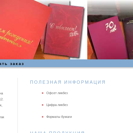
ать заказ
ПОЛЕЗНАЯ ИНФОРМАЦИЯ
Офсет ликбез
на
12.
Цифра ликбез
к,
Форматы бумаги
так